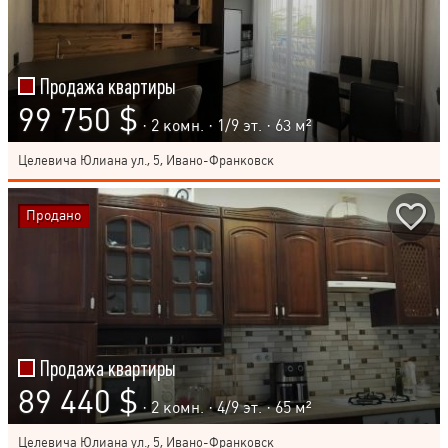
Продажа квартиры
99 750 $
· 2 комн. ·
1
/
9
эт. · 63 м²
Целевича Юлиана ул., 5, Ивано-Франковск
Продано
Продажа квартиры
89 440 $
· 2 комн. ·
4
/
9
эт. · 65 м²
Целевича Юлиана ул., 5, Ивано-Франковск