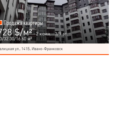
Продажа квартиры
728 $/м²
· 2 комн. ·
3
/
9
эт. ·
3/32.30/16.60 м²
алицкая ул., 141Б, Ивано-Франковск