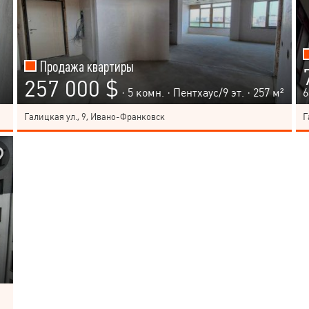
Продажа квартиры
257 000 $
· 5 комн. ·
Пентхаус
/
9
эт. · 257 м²
6
Галицкая ул., 9, Ивано-Франковск
Г