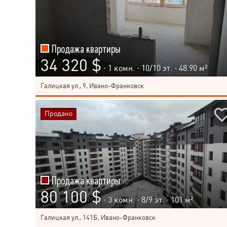
Продажа квартиры
34 320 $
· 1 комн. ·
10
/
10
эт. · 48.90 м²
Галицкая ул., 9, Ивано-Франковск
Продано
Продажа квартиры
80 100 $
· 3 комн. ·
8
/
9
эт. · 101 м²
Галицкая ул., 141Б, Ивано-Франковск