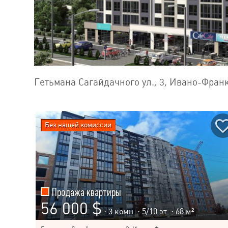
Гетьмана Сагайдачного ул., 3, Ивано-Фран
Без нашей комиссии
Продажа квартиры
56 000 $
· 3 комн. ·
5
/
10
эт. · 68 м²