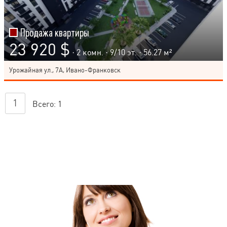
Продажа квартиры
23 920 $
· 2 комн. ·
9
/
10
эт. · 56.27 м²
Урожайная ул., 7А, Ивано-Франковск
1
Всего:
1