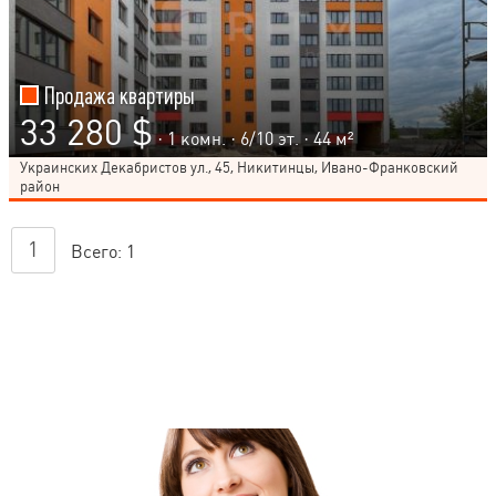
Продажа квартиры
33 280 $
· 1 комн. ·
6
/
10
эт. · 44 м²
Украинских Декабристов ул., 45, Никитинцы, Ивано-Франковский
район
1
Всего:
1