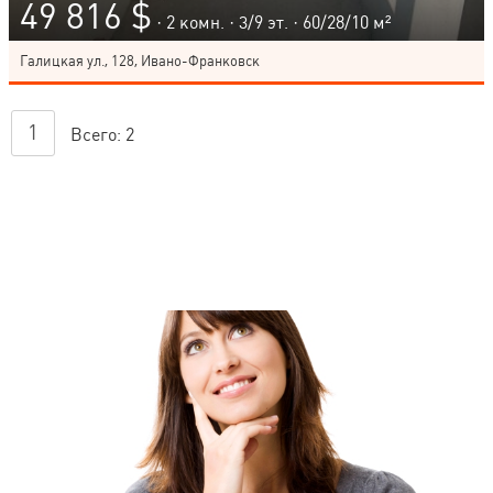
49 816 $
· 2 комн. ·
3
/
9
эт. · 60/28/10 м²
Галицкая ул., 128, Ивано-Франковск
1
Всего:
2