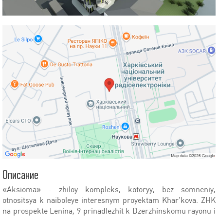
Описание
«Aksioma» - zhiloy kompleks, kotoryy, bez somneniy,
otnositsya k naiboleye interesnym proyektam Khar'kova. ZHK
na prospekte Lenina, 9 prinadlezhit k Dzerzhinskomu rayonu i