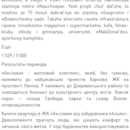
stantsiya metro «Nauchnaya». Yesli proyti chut' dal'she, to
mozhno za 15 minut dobrat'sya do stantsiy «Gosprom» i
«Botanicheskiy sad». Takzhe khorosho razvita infrastruktura
rayona: mnozhestvo magazinov i supermarketov, kafe, fitnes-
kluby, shkoly i gimnaziya, universitet, «MakDonal'ds»,
sportivnyy kompleks.
Ещё
1 529 / 5 000
Результаты перевода
«Аксіома» - житловий комплекс, який, без сумніву,
належить до найцікавіших проектів Харкова. ЖК на
проспекті Леніна, 9 належить до Дзержинського району та
знаходиться близько до культурного центру міста. Зовсім
поруч – площа Свободи, парки та сквер Воїнів-
інтернаціоналістів.
Купити квартиру в ЖК «Аксіома» від забудовника «Альянс-
Девелопмент» прагнуть люди, які цінують комфорт та
затишок свого житла. У ході будівництва використовувався