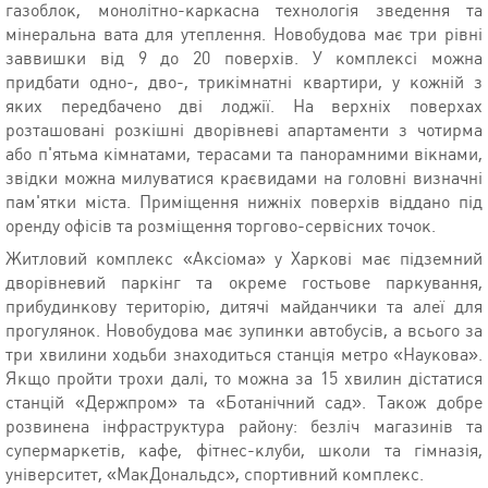
газоблок, монолітно-каркасна технологія зведення та
мінеральна вата для утеплення. Новобудова має три рівні
заввишки від 9 до 20 поверхів. У комплексі можна
придбати одно-, дво-, трикімнатні квартири, у кожній з
яких передбачено дві лоджії. На верхніх поверхах
розташовані розкішні дворівневі апартаменти з чотирма
або п'ятьма кімнатами, терасами та панорамними вікнами,
звідки можна милуватися краєвидами на головні визначні
пам'ятки міста. Приміщення нижніх поверхів віддано під
оренду офісів та розміщення торгово-сервісних точок.
Житловий комплекс «Аксіома» у Харкові має підземний
дворівневий паркінг та окреме гостьове паркування,
прибудинкову територію, дитячі майданчики та алеї для
прогулянок. Новобудова має зупинки автобусів, а всього за
три хвилини ходьби знаходиться станція метро «Наукова».
Якщо пройти трохи далі, то можна за 15 хвилин дістатися
станцій «Держпром» та «Ботанічний сад». Також добре
розвинена інфраструктура району: безліч магазинів та
супермаркетів, кафе, фітнес-клуби, школи та гімназія,
університет, «МакДональдс», спортивний комплекс.