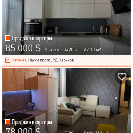
Продажа квартиры
85 000 $
· 2 комн. ·
4
/
20
эт. · 67.10 м²
Научная,
Науки просп., 9Д, Харьков
Продажа квартиры
78 000 $