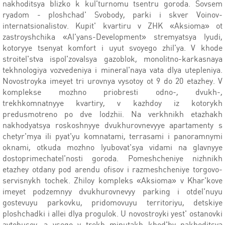
nakhoditsya blizko k kul'turnomu tsentru goroda. Sovsem
ryadom - ploshchad' Svobody, parki i skver Voinov-
internatsionalistov. Kupit' kvartiru v ZHK «Aksioma» ot
zastroyshchika «Al'yans-Development» stremyatsya lyudi,
kotoryye tsenyat komfort i uyut svoyego zhil'ya. V khode
stroitel'stva ispol'zovalsya gazoblok, monolitno-karkasnaya
tekhnologiya vozvedeniya i mineral'naya vata dlya utepleniya.
Novostroyka imeyet tri urovnya vysotoy ot 9 do 20 etazhey. V
komplekse mozhno priobresti odno-, dvukh-,
trekhkomnatnyye kvartiry, v kazhdoy iz kotorykh
predusmotreno po dve lodzhii. Na verkhnikh etazhakh
nakhodyatsya roskoshnyye dvukhurovnevyye apartamenty s
chetyr'mya ili pyat'yu komnatami, terrasami i panoramnymi
oknami, otkuda mozhno lyubovat'sya vidami na glavnyye
dostoprimechatel'nosti goroda. Pomeshcheniye nizhnikh
etazhey otdany pod arendu ofisov i razmeshcheniye torgovo-
servisnykh tochek. Zhiloy kompleks «Aksioma» v Khar'kove
imeyet podzemnyy dvukhurovnevyy parking i otdel'nuyu
gostevuyu parkovku, pridomovuyu territoriyu, detskiye
ploshchadki i allei dlya progulok. U novostroyki yest' ostanovki
avtobusov, a vsego v trekh minutakh khod'by nakhoditsya