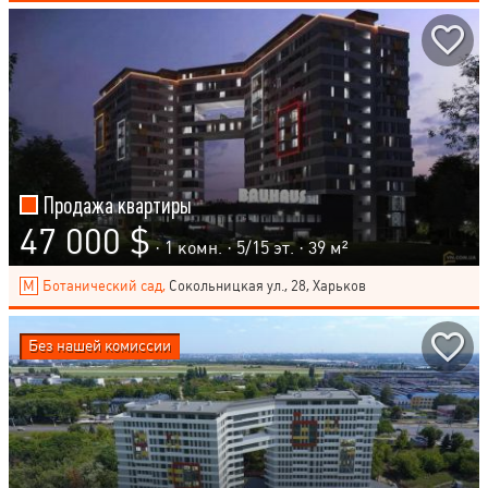
Продажа квартиры
47 000 $
· 1 комн. ·
5
/
15
эт. · 39 м²
Ботанический сад,
Сокольницкая ул., 28, Харьков
Без нашей комиссии