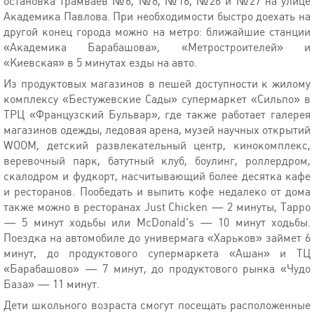
остановка трамваев №6, №8, №16, №26 и №27 на улице
Академика Павлова. При необходимости быстро доехать на
другой конец города можно на метро: ближайшие станции
«Академика Барабашова», «Метростроителей» и
«Киевская» в 5 минутах езды на авто.
Из продуктовых магазинов в пешей доступности к жилому
комплексу «Бестужевские Сады» супермаркет «Сильпо» в
ТРЦ «Французский Бульвар», где также работает галерея
магазинов одежды, ледовая арена, музей научных открытий
WOOM, детский развлекательный центр, кинокомплекс,
веревочный парк, батутный клуб, боулинг, роллердром,
скалодром и фудкорт, насчитывающий более десятка кафе
и ресторанов. Пообедать и выпить кофе недалеко от дома
также можно в ресторанах Just Chicken — 2 минуты, Tappo
— 5 минут ходьбы или McDonald's — 10 минут ходьбы.
Поездка на автомобиле до универмага «Харьков» займет 6
минут, до продуктового супермаркета «Ашан» и ТЦ
«Барабашово» — 7 минут, до продуктового рынка «Чудо
База» — 11 минут.
Дети школьного возраста смогут посещать расположенные