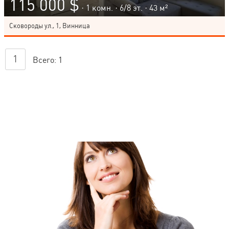
115 000 $
· 1 комн. ·
6
/
8
эт. · 43 м²
Сковороды ул., 1, Винница
1
Всего:
1