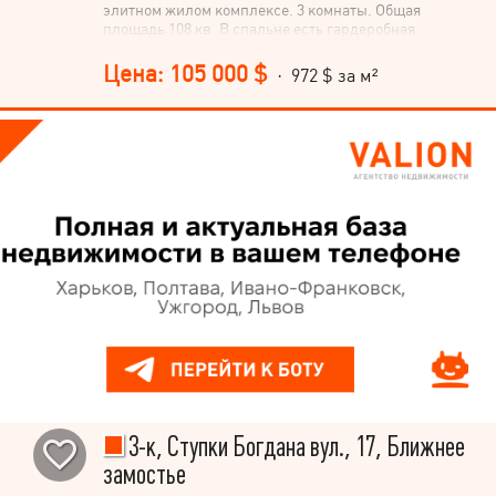
элитном жилом комплексе. 3 комнаты. Общая
площадь 108 кв. В спальне есть гардеробная.
Автономное отопление. Новостройка с документами,
то есть это уже вторичный рынок. Подходит под є
Цена: 105 000 $
· 972 $ за м²
Оселя.
3-к, Ступки Богдана вул., 17, Ближнее
замостье