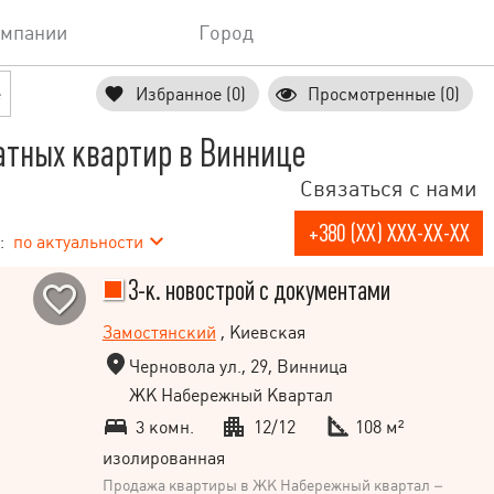
омпании
Город
е
Избранное (0)
Просмотренные (0)
атных квартир в Виннице
Связаться с нами
+380 (XX) XXX-XX-XX
:
по актуальности
3-к. новострой с документами
Замостянский
, Киевская
Черновола ул., 29, Винница
ЖК Набережный Квартал
3 комн.
12/12
108 м²
изолированная
Продажа квартиры в ЖК Набережный квартал –