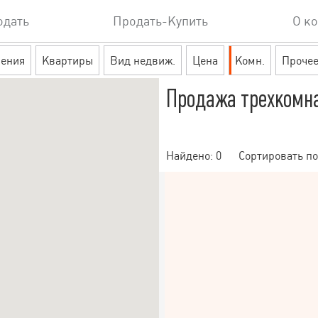
одать
Продать-Купить
О к
ения
Квартиры
Вид недвиж.
Цена
Комн.
Проче
Продажа трехкомн
Найдено:
0
Сортировать по