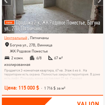
Продажа 2-к, ЖК Родовое Поместье, Богуна
ул., 27В, Пятничаны
Центральный
, Пятничаны
Богуна ул., 27В, Винница
ЖК Родовое Поместье
2 комн.
6/8
67 м²
изолированная
Продается 2-комнатная квартира, 67 кв. Этаж 6 из 6 . На
территории есть охрана. Полностью закрыта территория. В доме
есть лифт. Площадь кухни составляет 21 кв. Санузел
раздельный. В доме панорамные окна. Отопление
индивидуальное. Индивидуальные счётчики: газ,
Цена: 115 000 $
· 1 716 $ за м²
электричество, вода. Котел на воду. Не упускайте свой момент и
воспользуйтесь прекрасной возможностью. Эта квартира точно
для вас!