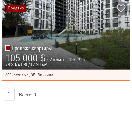
Продано
Продажа квартиры
105 000 $
· 2 комн. ·
10
/
13
эт. ·
78.80/41.80/17.20 м²
600-летие ул., 3Б, Винница
1
Всего:
3