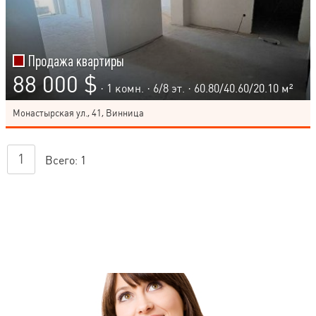
Продажа квартиры
88 000 $
· 1 комн. ·
6
/
8
эт. · 60.80/40.60/20.10 м²
Монастырская ул., 41, Винница
1
Всего:
1