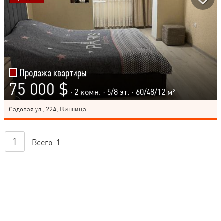
Продажа квартиры
75 000 $
· 2 комн. ·
5
/
8
эт. · 60/48/12 м²
Садовая ул., 22А, Винница
1
Всего:
1