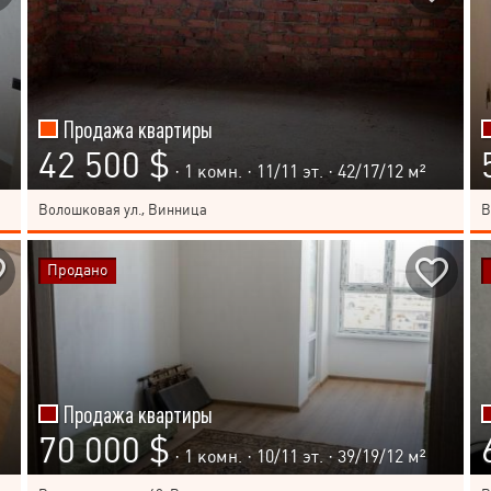
Продажа квартиры
42 500 $
· 1 комн. ·
11
/
11
эт. · 42/17/12 м²
Волошковая ул., Винница
В
Продано
Продажа квартиры
70 000 $
· 1 комн. ·
10
/
11
эт. · 39/19/12 м²