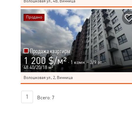
Волошковая ул., 4В, Винница
Продано
Продажа квартиры
1 200 $/м²
· 1 комн. ·
3
/
9
эт. ·
48.40/20/18 м²
Волошковая ул., 2, Винница
1
Всего:
7