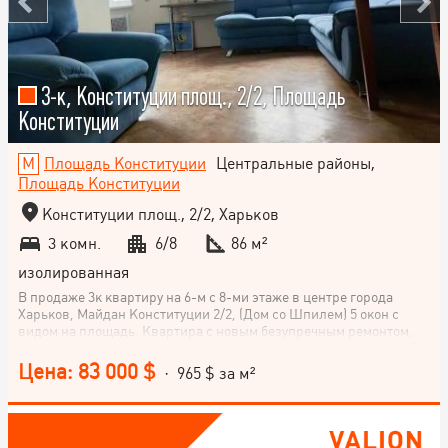
3-к, Конституции площ., 2/2, Площадь
Конституции
Площадь Конституции
Центральные районы,
Площадь Конституции
Конституции площ., 2/2, Харьков
3 комн.
6/8
86 м²
изолированная
В продаже 3к квартиру на 6-м с 8-ми этаже в центре города
Харьков, Майдан Конституции 2/2, (Дом со Шпилем) 5 окон с
видом на площадь. Квартира с новым безупречным ремонтом,
оборудована приточно-вытяжной вентиляцией с рекуперацией
Mitsubishi Lossney, кондиционирование Mitsubishi Electric,
Цена: 83 000 $
· 965 $ за м²
новые окна со стеклопакетами с технологией 4CG Solar (защита
от солнечного излучения и холода). Большой санузел, с большой
ванной, новая стиральная машина итальянского производства
Electrolux, новый 100л бойлер Ariston, на сегодняшний день,