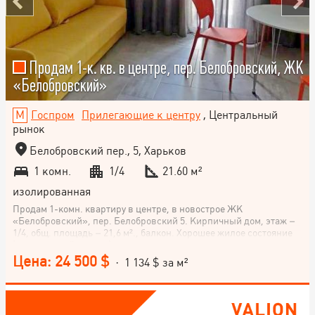
Продам 1-к. кв. в центре, пер. Белобровский, ЖК
«Белобровский»
Госпром
Прилегающие к центру
, Центральный
рынок
Белобровский пер., 5, Харьков
1 комн.
1/4
21.60 м²
изолированная
Продам 1-комн. квартиру в центре, в новострое ЖК
«Белобровский», пер. Белобровский 5. Кирпичный дом, этаж –
1/4, общ. площадь – 21,6 м²., балкон. Хорошее жилое состояние
(капитальный ремонт), индивидуальное электро отопление,
бойлер. Остается вся мебель и техника. Закрытый двор. Метро
Цена: 24 500 $
· 1 134 $ за м²
"Госпром" и "Центральный рынок" – 15 минут пешком. Торг.