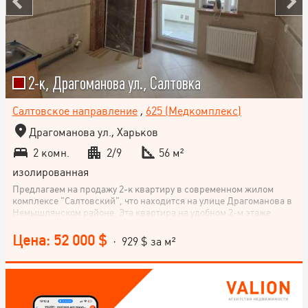
2-к, Драгоманова ул., Салтовка
Салтовское направление
,
625 (Медкомплекс)
Драгоманова ул., Харьков
2 комн.
2/9
56 м²
изолированная
Предлагаем на продажу 2-к квартиру в современном жилом
комплексе "Салтовский", что находится на улице Драгоманова в
Немышлянском районе. Эта квартира на удобном 2-м этаже
имеет общую площадь 56 м2 и кухню площадью 9 м2, что создает
комфорт для вашей повседневной жизни. Капитальный ремонт
Цена: 52 000 $
· 929 $ за м²
осуществлен с использованием качественных материалов -
здесь никто не проживал, поэтому вы станете первым
счастливчиком! В квартире установлены все необходимые
счетчики: тепло, вода и электроэнергия. Развитая
инфраструктура и удобная транспортная развязка делают это
место идеальным для комфортной жизни. Программы