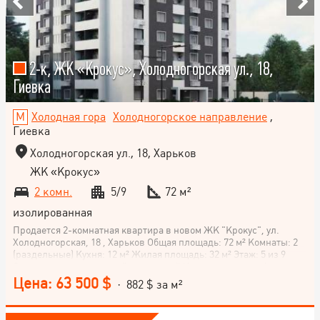
2-к, ЖК «Крокус», Холодногорская ул., 18,
Гиевка
Холодная гора
Холодногорское направление
,
Гиевка
Холодногорская ул., 18, Харьков
ЖК «Крокус»
2 комн.
5/9
72 м²
изолированная
Продается 2-комнатная квартира в новом ЖК "Крокус", ул.
Холодногорская, 18 , Харьков Общая площадь: 72 м² Комнаты: 2
(раздельные) Кухня: 12 м² Жилая площадь: 32 м² Этаж: 5 из 9
Состояние: от строителей, с отделкой Класс жилья: комфорт
Преимущества объекта: Дом кирпичный – хорошая тепло- и
Цена: 63 500 $
· 882 $ за м²
шумоизоляция. Два балкона Автономное газовое отопление
(установлен котел) Выполнена шпатлевка стен Разведенное
электричество, установлены выключатели и розетки Закрытая