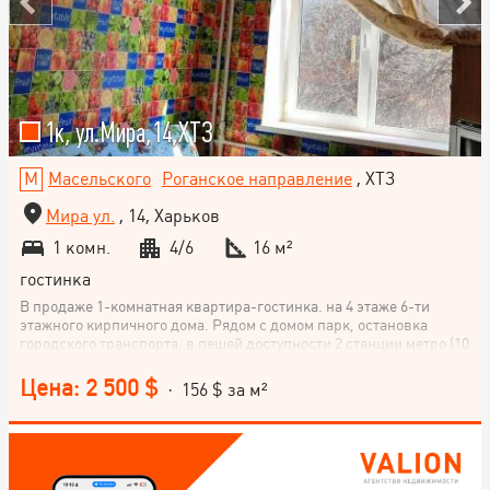
1к, ул.Мира,14,ХТЗ
Масельского
Роганское направление
, ХТЗ
Мира ул.
, 14, Харьков
1 комн.
4/6
16 м²
гостинка
В продаже 1-комнатная квартира-гостинка. на 4 этаже 6-ти
этажного кирпичного дома. Рядом с домом парк, остановка
городского транспорта, в пешей доступности 2 станции метро (10
минут) им.Масельского и Тракторный завод. Комната с
косметическим ремонтом, металло-пластовое окно, есть
Цена: 2 500 $
· 156 $ за м²
необходимая мебель, холодильник. Санузел и кухня общие, на
этаже.