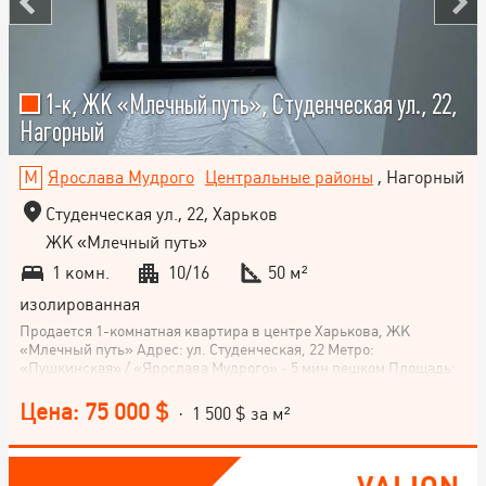
1-к, ЖК «Млечный путь», Студенческая ул., 22,
Нагорный
Ярослава Мудрого
Центральные районы
, Нагорный
Студенческая ул., 22, Харьков
ЖК «Млечный путь»
1 комн.
10/16
50 м²
изолированная
Продается 1-комнатная квартира в центре Харькова, ЖК
«Млечный путь» Адрес: ул. Студенческая, 22 Метро:
«Пушкинская» / «Ярослава Мудрого» - 5 мин пешком Площадь:
50 м² Дом сдан в 2018 году, заселен Формат квартиры: •
просторная студия • гардеробная • совмещенный санузел •
Цена: 75 000 $
· 1 500 $ за м²
балкон присоединен к жилой площади • панорамные окна •
электрокамин • есть готовый дизайн-проект Состояние: • 95%
ремонта завершено • теплый пол по всей квартире • стены
окрашены • санузел полностью готов • уложенная паркетная