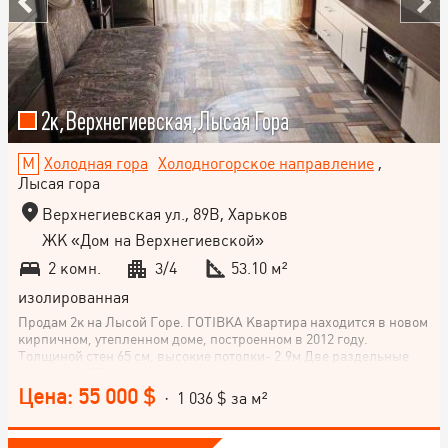
2к,Верхнегиевская,Лысая Гора
Холодная гора
Холодногорское направление
,
Лысая гора
Верхнегиевская ул., 89В, Харьков
ЖК «Дом на Верхнегиевской»
2 комн.
3/4
53.10 м²
изолированная
Продам 2к на Лысой Горе. ГОТІВКА Квартира находится в новом
кирпичном, утепленном доме, построенном в 2012 году.
Толщиной стен 65 см, высокие потолки- 2.9м Две раздельные
комнаты (17.5 и 14.4кв.м.), просторная кухня кухней (8.9кв.м.), .
Выполнен капремонт. мебелью и техникойс закрытой,
Цена: 55 000 $
· 1 036 $ за м²
ухоженной территорий, парковкой, чистым, сухим, надёжным
подвалом. Квартира светлая, теплая, уютная. В квартире
выполнен капитальный ремонт, который делался для своей