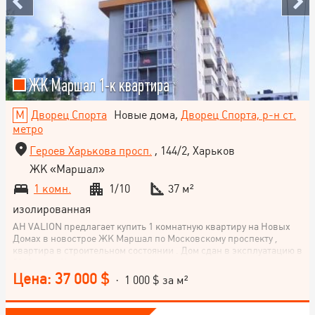
ЖК Маршал 1-к квартира
Дворец Спорта
Новые дома,
Дворец Спорта, р-н ст.
метро
Героев Харькова просп.
, 144/2, Харьков
ЖК «Маршал»
1 комн.
1/10
37 м²
изолированная
АН VALION предлагает купить 1 комнатную квартиру на Новых
Домах в новострое ЖК Маршал по Московскому проспекту ,
квартира в строительном состоянии . Дом сдан в эксплуатацию в
2018 году . Квартиры все куплены , люди живут.
Цена: 37 000 $
· 1 000 $ за м²