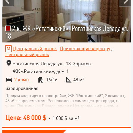
2-к, ЖК «Рогатинский», Рогатинская Левада ул.,
18
Центральный рынок
Прилегающие к центру
,
Центральный рынок
Рогатинская Левада ул., 18, Харьков
ЖК «Рогатинский», дом 1
2 комн.
16/16
48 м²
изолированная
Продам квартиру в новостройке, ЖК "Рогатинский", 2 комнаты,
48 м² с евроремонтом. Расположен в самом центре города, на
улице Рогатинская Левада, рядом с Центральным рынком и
станцией метро "Центральный рынок", Харьков. Квартира с
видом на центральную часть города. Этаж 16/16, кухня-студия 15
Цена: 48 000 $
· 1 000 $ за м²
м². Квартира эконом-класса идеально подходит для жизни в
центре города. Не упускайте возможности стать владельцем
этой замечательной квартиры! Ждем вашего звонка.