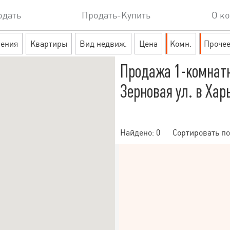
одать
Продать-Купить
О к
ения
Квартиры
Вид недвиж.
Цена
Комн.
Проче
Продажа 1-комнат
Зерновая ул. в Хар
Найдено:
0
Сортировать по