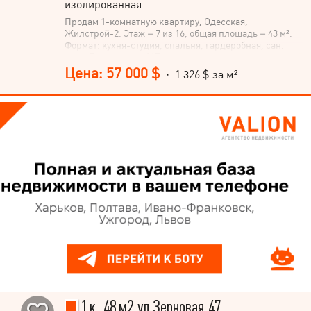
изолированная
Продам 1-комнатную квартиру, Одесская,
Жилстрой-2. Этаж – 7 из 16, общая площадь – 43 м².
Формат: кухня-студия, спальня, гардеробная, сан.
узел. Евроремонт, МП окна, встроенная кухня, теплый
пол, кондиционер, бойлер. Квартира продается с
Цена: 57 000 $
· 1 326 $ за м²
мебелью и техникой. Охраняемая территория. Можно
приобрести по сертификату е Восстановление!
1 к.,48 м2,ул.Зерновая,47