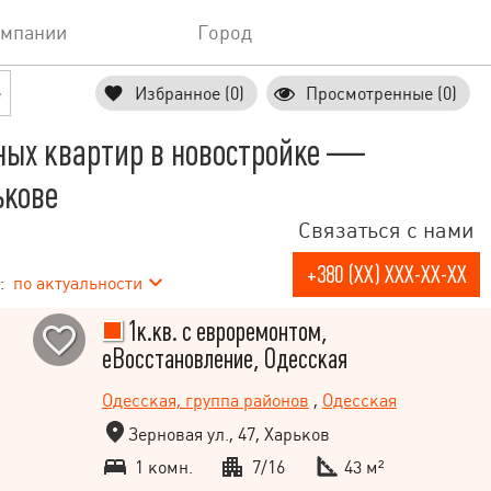
омпании
Город
е
Избранное (0)
Просмотренные (0)
ных квартир в новостройке —
ькове
Связаться с нами
+380 (XX) XXX-XX-XX
:
по актуальности
1к.кв. с евроремонтом,
еВосстановление, Одесская
Одесская, группа районов
,
Одесская
Зерновая ул., 47, Харьков
1 комн.
7/16
43 м²