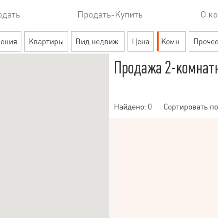
одать
Продать-Купить
О к
ения
Квартиры
Вид недвиж.
Цена
Комн.
Проче
Продажа 2-комнат
Найдено:
0
Сортировать по