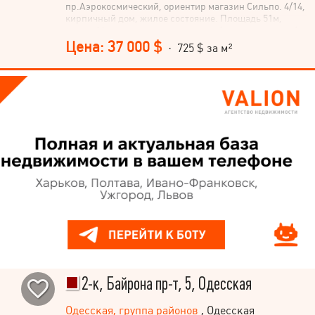
пр.Аэрокосмический, ориентир магазин Сильпо. 4/14,
кирпичный дом, жилое состояние. Площадь 51м,
жилая 28 м, комнаты раздельные, большая лоджия 9
метров. Жилое состояние. Очень хорошая
Цена: 37 000 $
· 725 $ за м²
транспортная развязка, рынок, магазины рядом.
2-к, Байрона пр-т, 5, Одесская
Одесская, группа районов
, Одесская