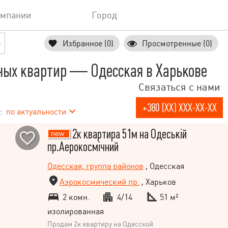
омпании
Город
е
Избранное (0)
Просмотренные (0)
ных квартир — Одесская в Харькове
Связаться с нами
+380 (XX) XXX-XX-XX
:
по актуальности
2к квартира 51м на Одеській
пр.Аерокосмічний
Одесская, группа районов
, Одесская
Аэрокосмический пр.
, Харьков
2 комн.
4/14
51 м²
изолированная
Продам 2к квартиру на Одесской