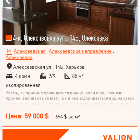
4-к, Олексіївська вул., 14Б, Олексіївка
Алексеевская
Алексеевское направление
,
Алексеевка
Алексеевская ул., 14Б, Харьков
4 комн.
9/9
85 м²
изолированная
Уявіть, як приємно прокидатися вранці, коли перші сонячні
промені заливають кімнату, а з вікна відкривається вид на озеро
та зелені масиви. Це не просто квартира це дім, у якому кожен
день наповнений комфортом і теплом. Про квартиру: площа 85
м², 9-й поверх; кухня-вітальня + 3 окремі спальні; якісний
Цена: 59 000 $
· 694 $ за м²
капітальний ремонт, меблі та техніка залишаються новим
власникам; світла і простора, вікна виходять на дві сторони
будинку. Переваги: дах будинку капітально відремонтований у
2021 році; документи готові угоду можна оформити швидко;