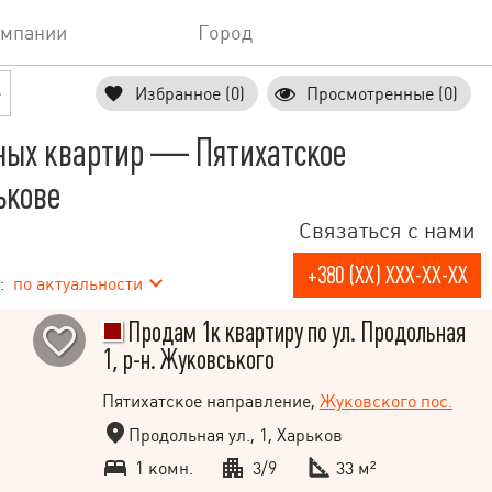
омпании
Город
е
Избранное (0)
Просмотренные (0)
ных квартир — Пятихатское
ькове
Связаться с нами
+380 (XX) XXX-XX-XX
:
по актуальности
Продам 1к квартиру по ул. Продольная
1, р-н. Жуковського
Пятихатское направление,
Жуковского пос.
Продольная ул., 1, Харьков
1 комн.
3/9
33 м²