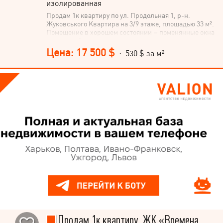
изолированная
Продам 1к квартиру по ул. Продольная 1, р-н.
Жуковського Квартира на 3/9 этаже, площадью 33 м².
Помещение в хорошем состоянии – поменянные окна
и рама на балконе на металлопластиковые, плитка на
кухне и в санузле, заменены трубы, сантехника,
Цена: 17 500 $
· 530 $ за м²
установлены бойлер и счетчики на горячую и
холодную воду. Покупателям остается мебель и
техника. Дом цел. Рядом остановка транспорта,
магазины.
Продам.1к квартиру, ЖК «Времена