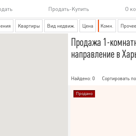
одать
Продать-Купить
О к
ения
Квартиры
Вид недвиж.
Цена
Комн.
Проче
Продажа 1-комнат
направление в Хар
Найдено:
0
Сортировать по
Продано