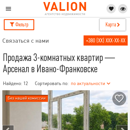
Фильтр
Карта
Связаться с нами
+380 (XX) XXX-XX-XX
Продажа 3-комнатных квартир —
Арсенал в Ивано-Франковске
Найдено:
12
Сортировать по:
по актуальности
Без нашей комиссии