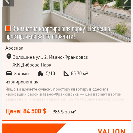
3-кімнатна квартира біля парку Шевченка —
простір, який варто побачити!
Арсенал
Волошина ул., 2, Ивано-Франковск
ЖК Диброва Парк
3 комн.
5/10
85.70 м²
изолированная
Якщо ви шукаєте сучасну простору квартиру в одному з
найкращих районів Івано-Франківська — цей варіант вартий
вашої уваги. Переваги квартири: 85,7 м² продуманого простору.
3 окремі кімнати. Зручний 5 поверх із 10. Цегляний будинок,
введений в експлуатацію. Індивідуальне опалення. Панорамні
Цена: 84 500 $
· 986 $ за м²
вікна та простора лоджія. Комора 3,3 м² між поверхами вже
входить у вартість. Особливу цінність додає локація — поруч
парк Шевченка, міське озеро, школи, дитячі садки, магазини та
вся необхідна інфраструктура. Телефонуйте — із задоволенням