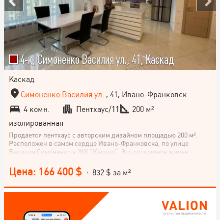
4-к, Симоненко Василия ул., 41, Каскад
Каскад
Симоненко Василия ул.
, 41, Ивано-Франковск
4 комн.
Пентхаус/11
200 м²
изолированная
Продается пентхаус с авторским дизайном площадью 200 м².
Расположен в самом сердце Ивано-Франковска, по улице
Василия Симоненко в ЖК "Каскад". Это роскошное жилье
находится на последнем, 11 этаже дома бизнес-класса. Кухня-
студия площадью 40 м². Не упускайте возможность жить в
Цена: 166 400 $
· 832 $ за м²
собственном роскошном пентхаусе с особым стилем! Звоните!