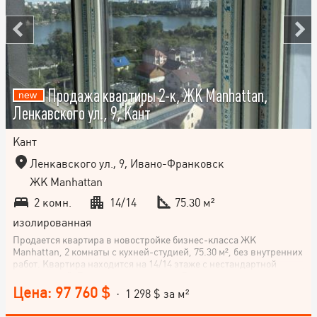
Продажа квартиры 2-к, ЖК Manhattan,
Ленкавского ул., 9, Кант
Кант
Ленкавского ул., 9, Ивано-Франковск
ЖК Manhattan
2 комн.
14/14
75.30 м²
изолированная
Продается квартира в новостройке бизнес-класса ЖК
Manhattan, 2 комнаты с кухней-студией, 75.30 м², без внутренних
работ. Квартира находится на 14/14 этаже с нестандартной
планировкой. Расположена на улице Ленкавского, в самом
центре Ивано-Франковска. Не упускайте возможности стать
Цена: 97 760 $
· 1 298 $ за м²
владельцем этой комфортной квартиры в самом сердце города!
Звоните!