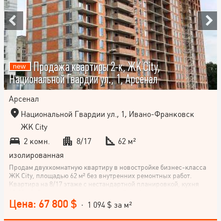
Продажа квартиры 2-к, ЖК City,
Национальной Гвардии ул., 1, Арсенал
Арсенал
Национальной Гвардии ул., 1, Ивано-Франковск
ЖК City
2 комн.
8/17
62 м²
изолированная
Продам двухкомнатную квартиру в новостройке бизнес-класса
ЖК City, площадью 62 м² без внутренних ремонтных работ.
Квартира на 8/17 этаже с нестандартной планировкой, кухня
13,23 м². Дом расположен в микрорайоне Арсенал, на улице
Национальной Гвардии, в городе Ивано-Франковск. Не
Цена: 67 800 $
· 1 094 $ за м²
упускайте возможности стать владельцем этой уютной квартиры
в новом доме! Звоните!