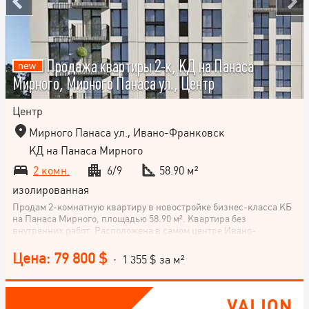
Продажа квартиры 2-к, КД на Панаса
Мирного, Мирного Панаса ул., Центр
Центр
Мирного Панаса ул., Ивано-Франковск
КД на Панаса Мирного
2 комн.
6/9
58.90 м²
изолированная
Продам 2-комнатную квартиру в новостройке бизнес-класса КБ
на Панаса Мирного, площадью 58.90 м². Квартира без
внутренних работ. Расположена в самом центре Ивано-
Франковска, на улице Панаса Мирного. Квартира находится на 6
этаже 9-этажного дома. Планировка квартиры нестандартная,
Цена: 79 800 $
· 1 355 $ за м²
кухня-студия 16.15 м². Не упускайте шанса стать владельцем
этой комфортной квартиры в самом сердце города! Звоните!