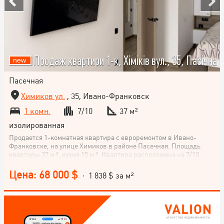
Продаж квартири 1-к, Хіміків вул., 35, Пасічна
Пасечная
Химиков ул.
, 35, Ивано-Франковск
1 комн.
7/10
37 м²
изолированная
Продается 1-комнатная квартира с евроремонтом в Ивано-
Франковске, на улице Химиков в районе Пасечная. Площадь
квартиры 37 м ², кухня 15 м ². Квартира расположена на 7/10
этаже. Планировка квартиры – нестандартная, комфорт-класс.
Не упускайте возможности приобрести эту уютную квартиру с
Цена: 68 000 $
· 1 838 $ за м²
качественным ремонтом в удобном районе города!