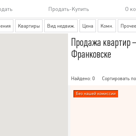
одать
Продать-Купить
О к
ения
Квартиры
Вид недвиж.
Цена
Комн.
Проче
Продажа квартир 
Франковске
Найдено:
0
Сортировать по
Без нашей комиссии