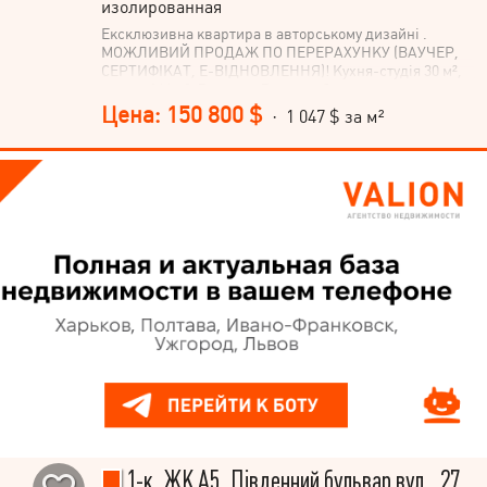
изолированная
Ексклюзивна квартира в авторському дизайні .
МОЖЛИВИЙ ПРОДАЖ ПО ПЕРЕРАХУНКУ (ВАУЧЕР,
СЕРТИФІКАТ, Е-ВІДНОВЛЕННЯ)! Кухня-студія 30 м²,
площа 144 м², 7 поверх 7 нового будинку на
Південному бульварі. Продається з сучасним
Цена: 150 800 $
· 1 047 $ за м²
побутовим обладнанням: плазмовий телевізор, газова
плита, мікрохвильова піч, електричнадуховашафа,
холодильник, пральна машина, 2 кондиціонери, камін
та меблі. У квартирі якісний ремонт, домофон,
сигналізація та чудовий краєвид з вікон на двір та
Південний Бульвар. Не втрачайте можливість стати
власником цього розкішного житла. Телефонуйте
прямо зараз!
1-к, ЖК А5, Південний бульвар вул., 27,