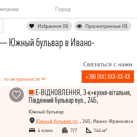
омпании
Город
е
Избранное (0)
Просмотренные (0)
— Южный бульвар в Ивано-
Связаться с нами
+380 (XX) XXX-XX-XX
:
по актуальности
Е-ВІДНОВЛЕННЯ, 3-к+кухня-вітальня,
Південний бульвар вул., 24Б,
Южный бульвар
Южный бульвар ул.
, 24Б, Ивано-Франковск
4 комн.
7/7
144 м²