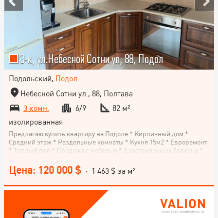
3-к, ул.Небесной Сотни ул, 88, Подол
Подольский,
Подол
Небесной Сотни ул., 88, Полтава
3 комн.
6/9
82 м²
изолированная
Предлагаю купить квартиру на Подоле * Кирпичный дом *
Средний этаж * Раздельные комнаты * Кухня 15м2 * Евроремонт
* Теплый пол * Продажа с мебелью * 2 застекленных балкона *
Выгодное месторасположение
Цена: 120 000 $
· 1 463 $ за м²