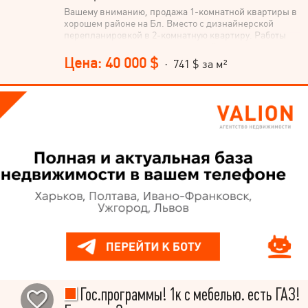
Вашему вниманию, продажа 1-комнатной квартиры в
хорошем районе на Бл. Вместо с дизнайнерской
перепланировкой в 2-комнатную квартиру. Работы
проведены согласно планам дизайн-проекта
электричества, освещения, отопления, вентиляции,
Цена: 40 000 $
· 741 $ за м²
водоснабжения и водоотведения. Кухня-студия,
ванная, спальня с видом в тихий двор. В план
коридора входит место для большого гардероба.
Выведены все трубки и выходы под электрическое
отопление. Рядом детский сад, несколько школ,
супермаркеты, отличная транспортная развязка в
направлениях центрального автовокзала,
железнодорожного вокзала, центрального рынка.
Гос.программы! 1к с мебелью. есть ГАЗ!