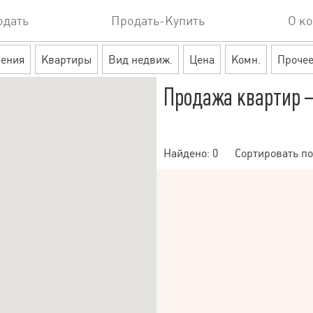
одать
Продать-Купить
О к
ения
Квартиры
Вид недвиж.
Цена
Комн.
Проче
Продажа квартир 
Найдено:
0
Сортировать по