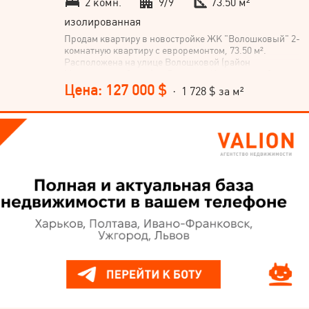
2 комн.
9/9
73.50 м²
изолированная
Продам квартиру в новостройке ЖК "Волошковый" 2-
комнатную квартиру с евроремонтом, 73.50 м².
Расположена на улице Волошковой (район
Масложиркомбинат), г. Винница. Квартира на 9 этаже
9-этажного дома, кухня-студия 26 м², планировка
Цена: 127 000 $
· 1 728 $ за м²
квартиры – нестандартная. Не упускайте
возможности приобрести эту стильную квартиру в
новом доме! Звоните!