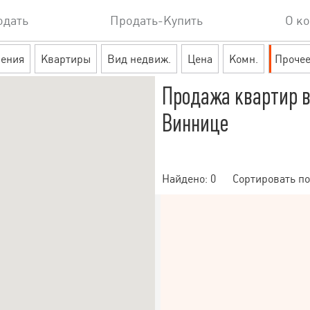
одать
Продать-Купить
О к
ения
Квартиры
Вид недвиж.
Цена
Комн.
Проче
Продажа квартир в
Виннице
Найдено:
0
Сортировать по