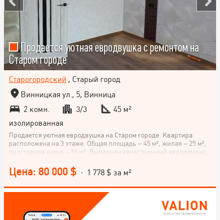
Продается уютная евродвушка с ремонтом на
Старом городе
Старогородский
, Старый город
Винницкая ул., 5, Винница
2 комн.
3/3
45 м²
изолированная
Продается уютная евродвушка на Старом городе. Квартира
расположена на 3 этаже. Общая площадь – 45 м², жилая – 25 м²,
просторная кухня – 16 м². Выполнен качественный евроремонт,
установлена бронированная входная дверь, панорамные окна,
кондиционер, теплый пол и большой балкон. Индивидуальное
Цена: 80 000 $
· 1 778 $ за м²
газовое отопление, установлены счетчики газа, воды и
электроэнергии. Квартира полностью укомплектована
необходимой мебелью и бытовой техникой. Закрытая территория
с доступом только для жителей, есть собственное паркоместо.
Удобное расположение: рядом ТРЦ, АТБ, школа и вся
необходимая инфраструктура. Квартира полностью готова к