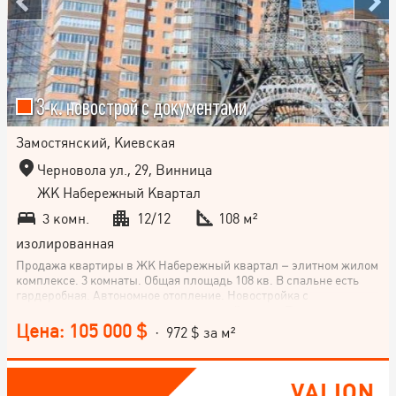
3-к. новострой с документами
Замостянский, Киевская
Черновола ул., 29, Винница
ЖК Набережный Квартал
3 комн.
12/12
108 м²
изолированная
Продажа квартиры в ЖК Набережный квартал – элитном жилом
комплексе. 3 комнаты. Общая площадь 108 кв. В спальне есть
гардеробная. Автономное отопление. Новостройка с
документами, то есть это уже вторичный рынок. Подходит под є
Оселя.
Цена: 105 000 $
· 972 $ за м²