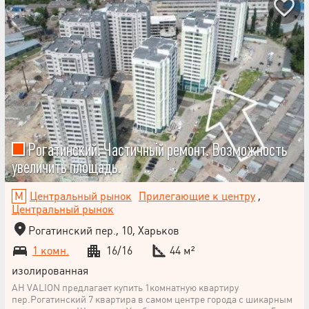
Рогатинский. Частичньій ремонт. Возможность
увеличить площадь.
Центральный рынок
Прилегающие к центру
,
Центральный рынок
Рогатинский пер., 10, Харьков
1 комн.
16/16
44 м²
изолированная
АН VALION предлагает купить 1комнатную квартиру
пер.Рогатинский 7 квартира в самом центре города с шикарным