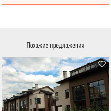
гостиная 20 м2 , а под ней дополнительное помещение такой же
площади, которое можно использовать как подсобное либо через
него сделать отдельный вход в квартиру, или оборудовать на
свое усмотрение . Квартира делалась для себя, поэтому
продумано все до мелочей для комфортного проживания. На
этаже 2 квартиры, спокойные соседи. Тихий благоустроенный
двор с детской площадкой. Рядом с домом супермаркет
"Класс",школа, д/сад и прочая инфраструктура. Звоните!
Рассмотрим все предложения! ТОРГ!
Похожие предложения