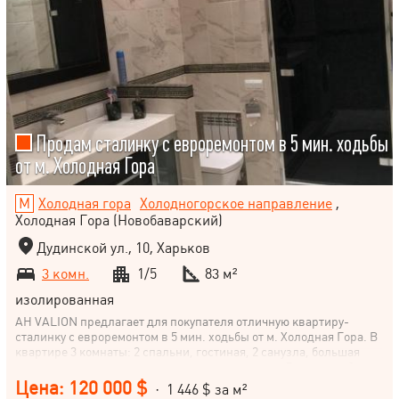
Продам сталинку с евроремонтом в 5 мин. ходьбы
от м. Холодная Гора
Холодная гора
Холодногорское направление
,
Холодная Гора (Новобаварский)
Дудинской ул., 10, Харьков
3 комн.
1/5
83 м²
изолированная
АН VALION предлагает для покупателя отличную квартиру-
сталинку с евроремонтом в 5 мин. ходьбы от м. Холодная Гора. В
квартире 3 комнаты: 2 спальни, гостиная, 2 санузла, большая
прихожая, просторная кухня, высокие потолки. Дорогая мебель,
сигнализация, система вентиляции и кондиционирования.
Цена: 120 000 $
· 1 446 $ за м²
Высокий первый этаж, есть пристройка ,в которой размещена