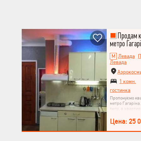
Продам кв
метро Гагар
Левада
П
Левада
Аэрокосми
1 комн.
гостинка
Пропонуємо ква
метро Гагаріна.
типу, в квартир
не кутова, в се
площа 21,5м2, 
Цена: 25 
засклений бал
стан, лінолеум 
плитка, свіжа 