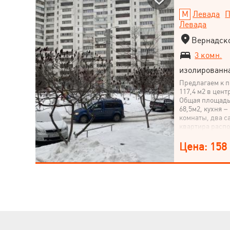
Левада
П
Левада
Вернадско
3 комн.
изолированн
Предлагаем к п
117,4 м2 в цент
Общая площадь 
68,5м2, кухня 
комнаты, два са
квартира распо
тихая и уютная,
кирпича, кварт
Цена: 158
интеллигентные
три минуты пеш
магазины, бути
сады, остановк
тепло и комфо
почувствовать 