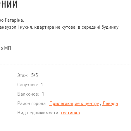
ении
о Гагаріна.
анвузол і кухня, квартира не кутова, в середині будинку.
но МП
Этаж:
5/5
Санузлов:
1
Балконов:
1
Район города:
Прилегающие к центру
,
Левада
Вид недвижимости
гостинка