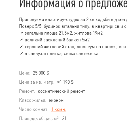
Информация о предлож
Пропонуємо квартиру-студію за 2 хв ходьби від метр
Поверх 5/5, будинок вітальня типу, в квартирі свій с
📌 загальна площа 21,5м2, житлова 19м2
📌 великий засклений балкон 5м2
📌 хороший житловий стан, лінолеум на підлозі, вік
📌 в санвузлі плитка, свіжа сантехніка
Цена:
25 000 $
Цена за кв. метр:
≈1 190 $
Ремонт:
косметический ремонт
Класс жилья:
эконом
Число комнат:
1 комн.
Площадь общая, м²:
21