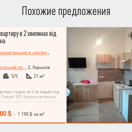
Похожие предложения
артиру в 2 хвилинах від
іна
рилегающие к центру
,
ческий пр.
, 2, Харьков
5/5
21 м²
ртиру-студію за 2 хв ходьби від
 Поверх 5/5, будинок вітальня
і свій санвузол і кухня, квартира
редині будинку. 📌 загальна
житлова 19м2 📌 великий
000 $
· 1 190 $ за м²
кон 5м2 📌 хороший житловий
на підлозі, вікно МП 📌 в санвузлі
сантехніка