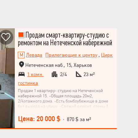
Продам смарт-квартиру-студию с
ремонтом на Нетеченской набережной
Левада
Прилегающие к центру
,
Цирк
Нетеченская наб., 15, Харьков
1 комн.
2/4
23 м²
гостинка
Продам 1 квартиру- студию на Нетеченской
набережной 15. -Общая площадь 20м2,
2/4этажного дома. -Есть бомбоубежище в доме
без выхода на улицу. -Свежий ремонт, стены 1
метр толщиной. -Рядом парк Стрелка. -До метро
площадь Конституции 10 минут прогулочным
Цена: 20 000 $
· 870 $ за м²
шагом, до Центрального рынка, Южного вокзала
и проспекта Гагарина примерно столько же.
-Парковка у дома.