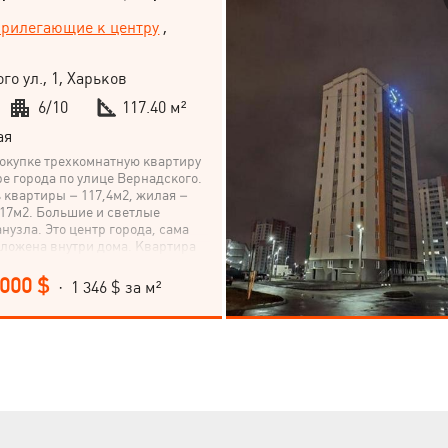
рилегающие к центру
,
го ул., 1, Харьков
6/10
117.40 м²
ая
окупке трехкомнатную квартиру
ре города по улице Вернадского.
квартиры – 117,4м2, жилая –
– 17м2. Большие и светлые
нузла. Это центр города, сама
ложена внутри дома. Квартира
 окна выходят во двор. Дом из
ира теплая. Соседи порядочные и
 000 $
· 1 346 $ за м²
. Метро Проспект Гагарина –
ком. Развита инфраструктура
ки, спортклубы, школы, детские
и, все в пешей доступности. Уют,
рт этой квартиры Вы должны
лично.