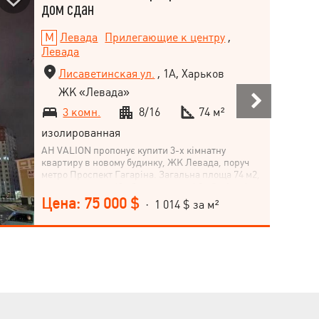
дом сдан
Левада
Прилегающие к центру
,
Левада
Лисаветинская ул.
, 1А, Харьков
ЖК «Левада»
3 комн.
8/16
74 м²
изолированная
АН VALION пропонує купити 3-х кімнатну
квартиру в новому будинку, ЖК Левада, поруч
метро Проспект Гагаріна. Загальна площа 74 м2,
житлова площа 48 м2, площа кухні 9 м2, кількість
кімнат 3, поверх 8, поверховість 16, панорамний
Цена: 75 000 $
· 1 014 $ за м²
вигляд. Торг.