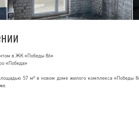
ении
онтом в ЖК «Победы 86»
тро «Победа»
площадью 57 м² в новом доме жилого комплекса «Победы 8
же.