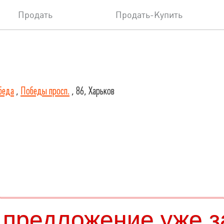
Продать
Продать-Купить
беда
,
Победы просп.
, 86, Харьков
 предложение уже з