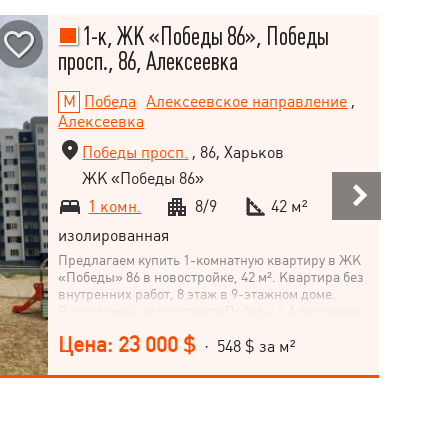
1-к, ЖК «Победы 86», Победы
просп., 86, Алексеевка
Победа
Алексеевское направление
,
Алексеевка
Победы просп.
, 86, Харьков
ЖК «Победы 86»
1 комн.
8/9
42 м²
изолированная
Предлагаем купить 1-комнатную квартиру в ЖК
«Победы» 86 в новостройке, 42 м². Квартира без
внутренних работ, 8 этаж в 9-этажном доме.
Расположен на проспекте Победы в Алексеевке,
рядом с метро "Победа", в спальном районе,
Цена: 23 000 $
вблизи леса. Кухня 11 м2. Квартира эконом-
· 548 $ за м²
класса. Не упускайте возможность приобрести
это жилье! Квартира ждет своего нового
владельца. Позвоните нам уже сегодня и
договоримся о просмотре.