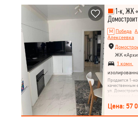
1-к, ЖК 
Домостроите
Победа
А
Алексеевка
Домострои
ЖК «Архи
1 комн.
изолированн
Продается 1-ко
качественным 
ул. Домостроит
Алексеевка Адр
рядом метро П
Цена: 57 
"Архитекторов"
50 м². Комната 
16 Класс жилья
современный ре
себя" Основны
комната, зони
спальную зону 