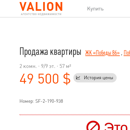
Купить
Продажа квартиры
ЖК «Победы 86»
,
По
2 комн. ·
9
/
9
эт. · 57 м²
49 500 $
История цены
Номер: SF-2-190-938
Это