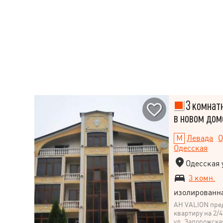
3 комнатн
в новом дом
Левада
О
Одесская
Одесская у
3 комн.
изолированн
АН VALION пред
квартиру на 2/
ул. Запорожска