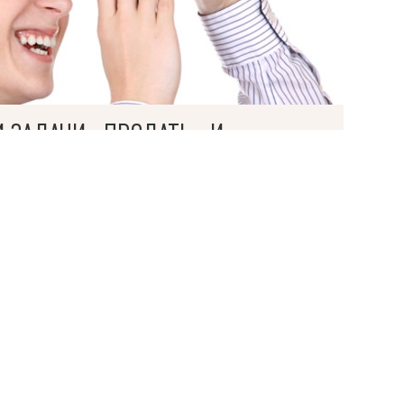
ями
И ЗАДАЧИ «ПРОДАТЬ» И
ОЖНЫМИ?
НЕ ТОЛЬКО РЕШАТ ИХ, НО И ПРОВЕДУТ ОБЕ
Ь.
рачные предсказуемые бюджеты,
ние обеих сделок и максимальный комфорт
пить