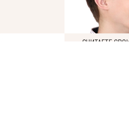
© 2019 – 2026 Valion real estate. Все права защищены.
ktan
— WEB-интегрированные системы управления риелторскими компани
СЧИТАЕТЕ СВО
«КУПИТЬ» СЛ
БРОКЕРЫ АН VALION 
СДЕЛКИ В ОДИН ДЕН
Мы гарантируем проз
оперативное оформле
от работы с нами.
Продать, чтобы ку