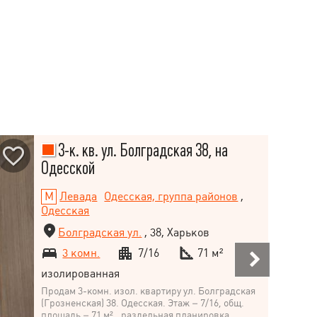
3-к. кв. ул. Болградская 38, на
Одесской
Левада
Одесская, группа районов
,
Одесская
Болградская ул.
, 38, Харьков
3 комн.
7/16
71 м²
изолированная
Продам 3-комн. изол. квартиру ул. Болградская
(Грозненская) 38. Одесская. Этаж – 7/16, общ.
площадь – 71 м²., раздельная планировка,