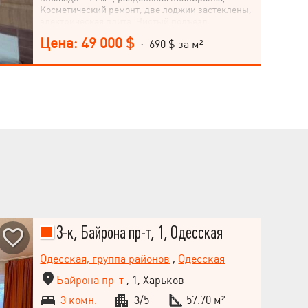
Косметический ремонт, две лоджии застеклены,
электрическая плита. Чистый подъезд,
консьерж. Удобная транспортная развязка,
Цена: 49 000 $
· 690 $ за м²
перспектива метро. Рядом: супермаркеты,
школы, садики. Приходите на просмотр,
квартира Вам обязательно понравится.
3-к, Байрона пр-т, 1, Одесская
Одесская, группа районов
,
Одесская
Байрона пр-т
, 1, Харьков
3 комн.
3/5
57.70 м²