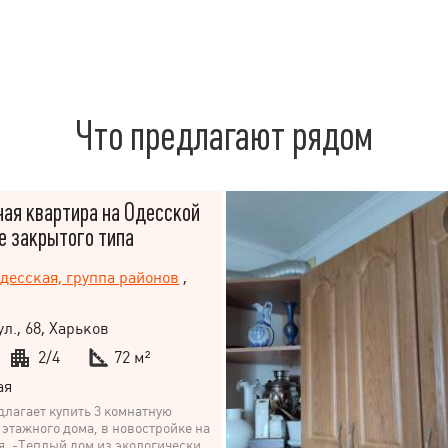
Что предлагают рядом
ая квартира на Одесской
е закрытого типа
десская, группа районов
,
л., 68, Харьков
2/4
72 м²
ая
лагает купить 3 комнатную
4 этажного дома, в новостройке на
я. -Теплый дом из экологически