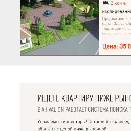
2 комн.
изолированн
Предлагаем к п
на ул. Одесско
территории с а
беседками, фон
Квартира имее
из экологическ
Цена: 35 
ракушечника то
перегородки. Б
отопление, мет
энергосберега
металлическая 
детский сад, ф
рынок. Приход
ИЩЕТЕ КВАРТИРУ НИЖЕ РЫН
В АН VALION РАБОТАЕТ СИСТЕМА ПОИСКА 
Уважаемые инвесторы! Оставляйте заявку, 
НАПИСАТЬ
объекты с ценой ниже рыночной.