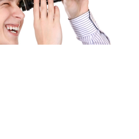
ями
И ЗАДАЧИ «ПРОДАТЬ» И
ОЖНЫМИ?
НЕ ТОЛЬКО РЕШАТ ИХ, НО И ПРОВЕДУТ ОБЕ
Ь.
рачные предсказуемые бюджеты,
ние обеих сделок и максимальный комфорт
пить