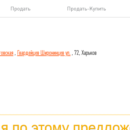
Продать
Продать-Купить
товская
,
Гвардейцев Широнинцев ул.
, 72, Харьков
 по этому предлож