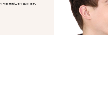
и мы найдём для вас
© 2019 – 2026 Valion real estate. Все права защищены.
ktan
— WEB-интегрированные системы управления риелторскими компани
СЧИТАЕТЕ СВО
«КУПИТЬ» СЛ
БРОКЕРЫ АН VALION 
СДЕЛКИ В ОДИН ДЕН
Мы гарантируем проз
оперативное оформле
от работы с нами.
Продать, чтобы ку