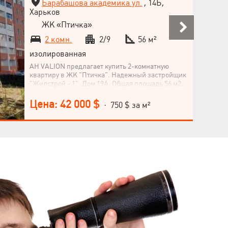
Барабашова академика ул.
, 14Б,
более уникальной. Не упустите шанс стать
Харьков
владельцем комфортного жилья в одном из
ЖК «Птичка»
лучших жилых комплексов города! Позвоните,
чтобы узнать больше и организовать просмотр!
2 комн.
2/9
56 м²
изолированная
АН VALION предлагает купить 2-комнатную
квартиру в ЖК "Птичка". Надежный застройщик
"Жилстрой - 1". Дом 19А. Общая площадь 56 м2.
2 этаж/9 этажного дома. Метро Академика
Павлова 10 минут пешком. В квартире
Цена: 42 000 $
· 750 $ за м²
установлены металлопластиковые окна,
современные радиаторы отопления,
горизонтальное разведение теплоснабжения
(возможность произвести теплый пол), входная
дверь металлическая, во внешний периметр
квартиры заведено электричество. Есть
возможность установки индивидуального
счетчика тепла. Документы на руках
Язык