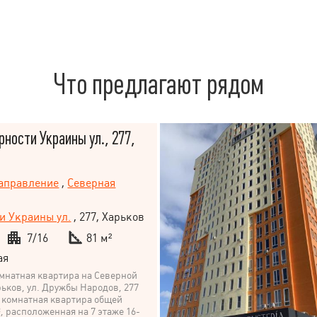
Что предлагают рядом
рности Украины ул., 277,
направление
,
Северная
и Украины ул.
, 277, Харьков
7/16
81 м²
ая
мнатная квартира на Северной
рьков, ул. Дружбы Народов, 277
 комнатная квартира общей
, расположенная на 7 этаже 16-