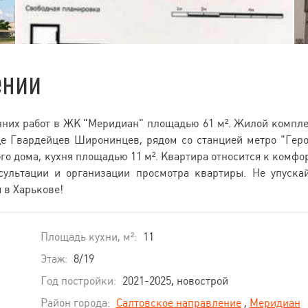
ении
енних работ в ЖК "Меридиан" площадью 61 м². Жилой компл
це Гвардейцев Широнинцев, рядом со станцией метро "Гер
го дома, кухня площадью 11 м². Квартира относится к комфо
сультации и организации просмотра квартиры. Не упуска
 в Харькове!
Площадь кухни, м²:
11
Этаж:
8/19
Год постройки:
2021-2025, новострой
Район города:
Салтовское направление
,
Меридиан