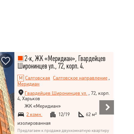
2-к, ЖК «Меридиан», Гвардейцев
Широнинцев ул., 72, корп. 4.
Салтовская
Салтовское направление
,
Меридиан
Гвардейцев Широнинцев ул.
, 72, корп.
4, Харьков
ЖК «Меридиан»
2 комн.
12/19
62 м²
изолированная
Предлагаем к продаже двухкомнатную квартиру