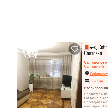
4-к, Собо
Салтовка
Салтовское 
Салтовка-5
Соборност
4 комн.
изолированн
Продается 4-ко
Салтовке-5. Ха
Просторная 4-х
площадью 81 м²