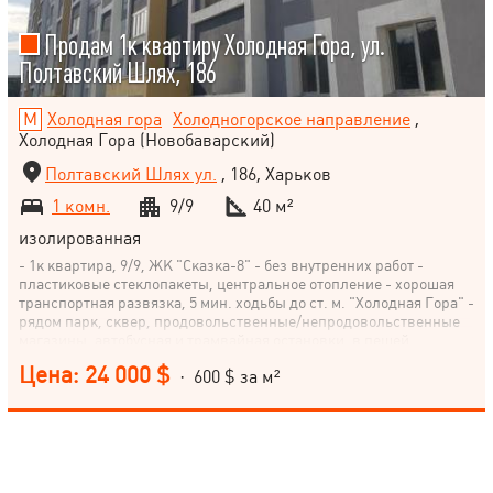
Продам 1к квартиру Холодная Гора, ул.
Полтавский Шлях, 186
Холодная гора
Холодногорское направление
,
Холодная Гора (Новобаварский)
Полтавский Шлях ул.
, 186, Харьков
1 комн.
9/9
40 м²
изолированная
- 1к квартира, 9/9, ЖК "Сказка-8" - без внутренних работ -
пластиковые стеклопакеты, центральное отопление - хорошая
транспортная развязка, 5 мин. ходьбы до ст. м. "Холодная Гора" -
рядом парк, сквер, продовольственные/непродовольственные
магазины, автобусная и трамвайная остановки, в пешей
доступности рынок и ТЦ
Цена: 24 000 $
· 600 $ за м²