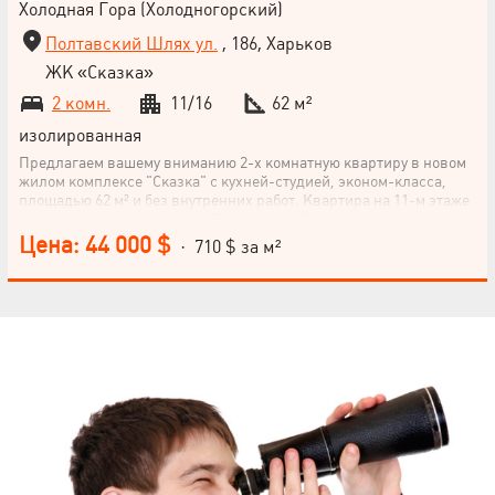
Холодная Гора (Холодногорский)
Полтавский Шлях ул.
, 186, Харьков
ЖК «Сказка»
2 комн.
11/16
62 м²
изолированная
Предлагаем вашему вниманию 2-х комнатную квартиру в новом
жилом комплексе "Сказка" с кухней-студией, эконом-класса,
площадью 62 м² и без внутренних работ. Квартира на 11-м этаже
16-этажного дома по улице Полтавский Путь, близко к станции
метро "Холодная Гора". Это идеальное расположение для
Цена: 44 000 $
· 710 $ за м²
комфортной жизни – спальный район со всей необходимой
инфраструктурой. Не упускайте возможности стать владельцем
этой квартиры! Позвоните нам прямо сейчас.