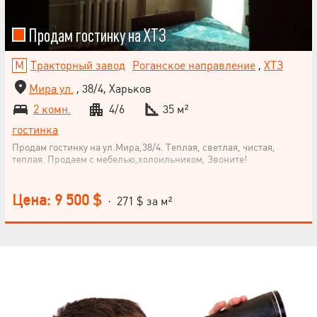
Продам гостинку на ХТЗ
Тракторный завод
Роганское направление
,
ХТЗ
Мира ул.
, 38/4, Харьков
2 комн.
4/6
35 м²
гостинка
Продам гостинку на ул.Мира,38/4. Теплая, светлая, чистая,
теплая. Продаем с мебелью,холоильником, Звоните!
Цена: 9 500 $
· 271 $ за м²
НАПИСАТЬ
РУКОВОДИТЕЛЮ