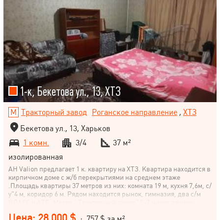
1-к, Бекетова ул., 13, ХТЗ
Тракторный завод
Роганское направление
,
ХТЗ
Бекетова ул., 13, Харьков
1 комн.
3/4
37 м²
изолированная
АН Valion предлагает 1 к. квартиру на ХТЗ. Квартира находится в
кирпичном доме с ж/б перекрытиями на среднем этаже
.Площадь квартиры 37 метров из них: комната 19 м, кухня 7,6м, с/
у"4 м, коридор 6 м. Рядом находится рынок, гимназия, два с/м
КЛАСС и АТБ. Метро " Тракторный завод" 5-7 минут пешком.
Цена: 28 000 $
· 757 $ за м²