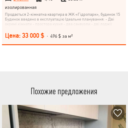
изолированная
Продається 2-кімнатна квартира в ЖК «Гідропарк», будинок 15
Будинок введено в експлуатацію Ідеальне планування: - Дві
окремі кімнати - простора кухня - два санвузли - дві лоджії
Встановлено металеві вхідні двері Металопластикові вікна
Горизонтальна розводка опалення з радіаторами Лічильник
Цена: 33 000 $
· 496 $ за м²
електроенергії Благоустроєна прибудинкова територія Дитячі та
спортивні майданчики Зони для відпочинку Багаторівневий
паркінг Гостьова парковка Поруч станція метро «Київська».
Звертайтеся для додаткової інформації та організації перегляду.
Похожие предложения