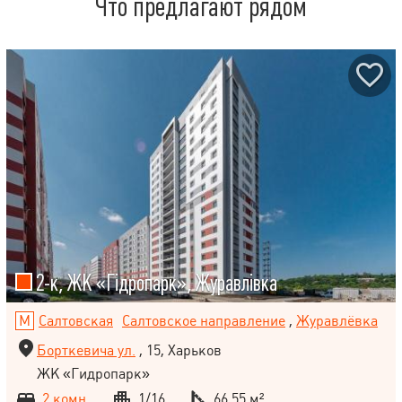
Что предлагают рядом
2-к, ЖК «Гідропарк», Журавлівка
Салтовская
Салтовское направление
,
Журавлёвка
Борткевича ул.
, 15, Харьков
ЖК «Гидропарк»
2 комн.
1/16
66.55 м²