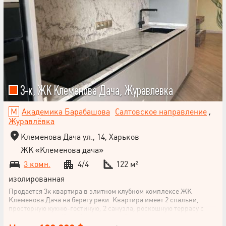
3-к, ЖК Клеменова Дача, Журавлевка
Академика Барабашова
Салтовское направление
,
Журавлёвка
Клеменова Дача ул., 14, Харьков
ЖК «Клеменова дача»
3 комн.
4/4
122 м²
изолированная
Продается 3к квартира в элитном клубном комплексе ЖК
Клеменова Дача на берегу реки. Квартира имеет 2 спальни,
просторную кухню-гостиную, 2 санузла, роскошную террасу с
видом на озеро. Новый современный ремонт очень лаконично и
стильно. Встроенная мебель в спальнях, встроенная кухня с